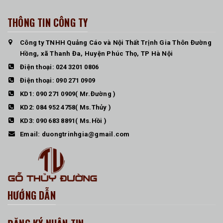
THÔNG TIN CÔNG TY
Công ty TNHH Quảng Cáo và Nội Thất Trịnh Gia Thôn Đường
Hồng, xã Thanh Đa, Huyện Phúc Thọ, TP Hà Nội
Điện thoại:
024 3201 0806
Điện thoại:
090 271 0909
KD1:
090 271 0909
( Mr.Đường )
KD2:
084 952 4758
( Ms.Thủy )
KD3:
090 683 8891
( Ms.Hồi )
Email:
duongtrinhgia@gmail.com
HƯỚNG DẪN