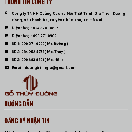
THÔNG TIN CÔNG TY
Công ty TNHH Quảng Cáo và Nội Thất Trịnh Gia Thôn Đường
Hồng, xã Thanh Đa, Huyện Phúc Thọ, TP Hà Nội
Điện thoại:
024 3201 0806
Điện thoại:
090 271 0909
KD1:
090 271 0909
( Mr.Đường )
KD2:
084 952 4758
( Ms.Thủy )
KD3:
090 683 8891
( Ms.Hồi )
Email:
duongtrinhgia@gmail.com
HƯỚNG DẪN
ĐĂNG KÝ NHẬN TIN