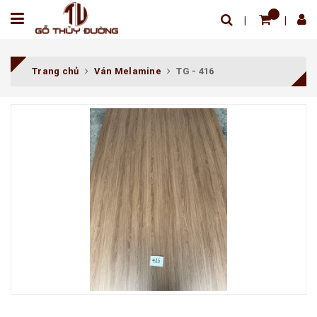
Trang chủ
Ván Melamine
TG - 416