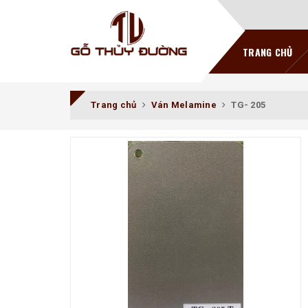
TRANG CHỦ
Trang chủ
Ván Melamine
TG- 205